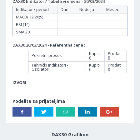
DAX30 Indikator / Tabela vremena - 20/03/2024
Indikator / period
Dan -
Nedelja -
Mesec -
MACD( 12;26;9)
RSI (14)
SMA 20
DAX30 20/03/2024 - Referentna cena :
Kupiti
Prodati
Pokretni prosek
()
()
Tehnički indikatori -
Kupiti
Prodati
Oscilatori
()
()
IZVORI:
Podelite sa prijateljima
DAX30 Grafikon