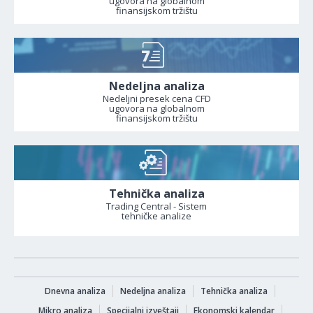
ugovora na globalnom
finansijskom tržištu
Nedeljna analiza
Nedeljni presek cena CFD
ugovora na globalnom
finansijskom tržištu
Tehnička analiza
Trading Central - Sistem
tehničke analize
Dnevna analiza
Nedeljna analiza
Tehnička analiza
Mikro analiza
Specijalni izveštaji
Ekonomski kalendar