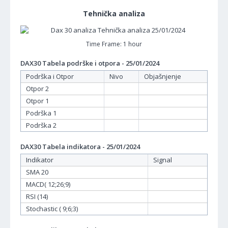
Tehnička analiza
Time Frame: 1 hour
DAX30 Tabela podrške i otpora - 25/01/2024
Podrška i Otpor
Nivo
Objašnjenje
Otpor 2
Otpor 1
Podrška 1
Podrška 2
DAX30 Tabela indikatora - 25/01/2024
Indikator
Signal
SMA 20
MACD( 12;26;9)
RSI (14)
Stochastic ( 9;6;3)