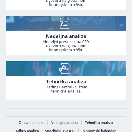
ugovora na globalnom
finansijskom tržištu
Nedeljna analiza
Nedeljni presek cena CFD
ugovora na globalnom
finansijskom tržištu
Tehnička analiza
Trading Central - Sistem
tehničke analize
Dnevna analiza
Nedeljna analiza
Tehnička analiza
Mikro analiza
Specijalni izveštaji
Ekonomski kalendar