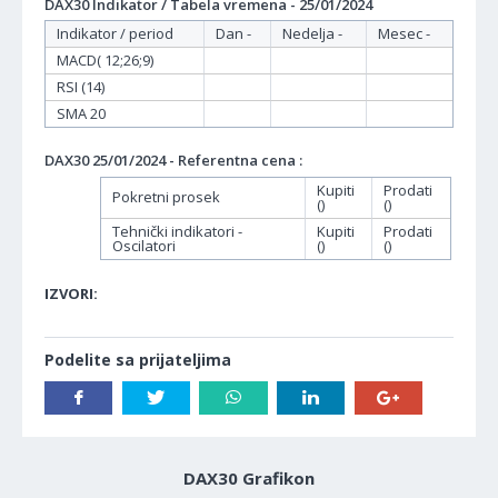
DAX30 Indikator / Tabela vremena - 25/01/2024
Indikator / period
Dan -
Nedelja -
Mesec -
MACD( 12;26;9)
RSI (14)
SMA 20
DAX30 25/01/2024 - Referentna cena :
Kupiti
Prodati
Pokretni prosek
()
()
Tehnički indikatori -
Kupiti
Prodati
Oscilatori
()
()
IZVORI:
Podelite sa prijateljima
DAX30 Grafikon