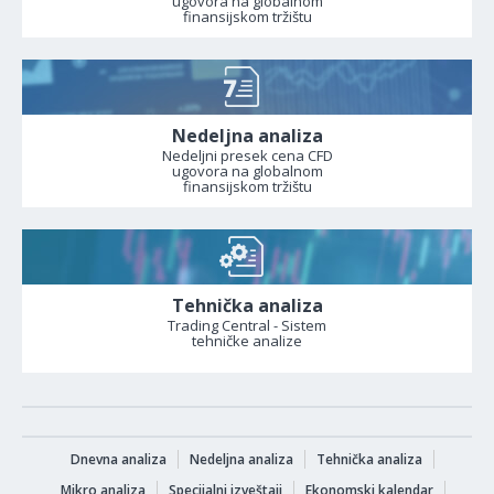
ugovora na globalnom
finansijskom tržištu
Nedeljna analiza
Nedeljni presek cena CFD
ugovora na globalnom
finansijskom tržištu
Tehnička analiza
Trading Central - Sistem
tehničke analize
Dnevna analiza
Nedeljna analiza
Tehnička analiza
Mikro analiza
Specijalni izveštaji
Ekonomski kalendar