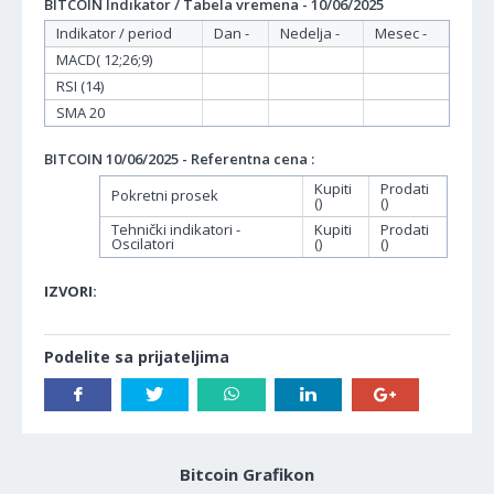
BITCOIN Indikator / Tabela vremena - 10/06/2025
Indikator / period
Dan -
Nedelja -
Mesec -
MACD( 12;26;9)
RSI (14)
SMA 20
BITCOIN 10/06/2025 - Referentna cena :
Kupiti
Prodati
Pokretni prosek
()
()
Tehnički indikatori -
Kupiti
Prodati
Oscilatori
()
()
IZVORI:
Podelite sa prijateljima
Bitcoin Grafikon