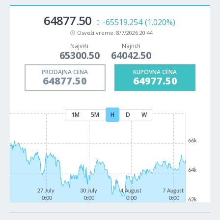
64877.50
-65519.254
(1.020%)
Osveži vreme:
8/7/2026 20:44
Najviši
Najniži
65300.50
64042.50
PRODAJNA CENA
KUPOVNA CENA
64877.50
64977.50
1M
5M
H
D
W
66k
64k
27 July
30 July
4 August
7 August
0:00
0:00
0:00
0:00
62k