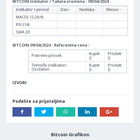
BITCOIN Indikator / Tabela vremena - 09/04/2024
Indikator / period
Dan -
Nedelja -
Mesec -
MACD( 12;26;9)
RSI (14)
SMA 20
BITCOIN 09/04/2024 - Referentna cena :
Kupiti
Prodati
Pokretni prosek
()
()
Tehnički indikatori -
Kupiti
Prodati
Oscilatori
()
()
IZVORI:
Podelite sa prijateljima
Bitcoin Grafikon