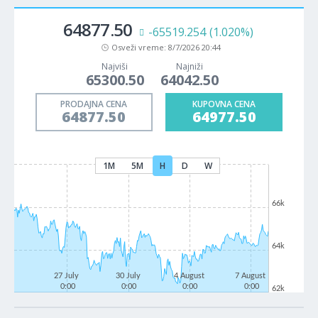
64877.50
-65519.254
(1.020%)
Osveži vreme:
8/7/2026 20:44
Najviši
Najniži
65300.50
64042.50
PRODAJNA CENA
KUPOVNA CENA
64877.50
64977.50
1M
5M
H
D
W
66k
64k
27 July
30 July
4 August
7 August
0:00
0:00
0:00
0:00
62k