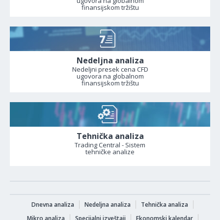
ugovora na globalnom
finansijskom tržištu
Nedeljna analiza
Nedeljni presek cena CFD
ugovora na globalnom
finansijskom tržištu
Tehnička analiza
Trading Central - Sistem
tehničke analize
Dnevna analiza
Nedeljna analiza
Tehnička analiza
Mikro analiza
Specijalni izveštaji
Ekonomski kalendar