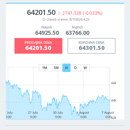
64201.50
2741.328
(-0.033%)
Osveži vreme:
8/7/2026 4:25
Najviši
Najniži
64925.50
63766.00
PRODAJNA CENA
KUPOVNA CENA
64201.50
64301.50
1M
5M
H
D
W
66k
64k
22 July
27 July
30 July
4 August
7 August
0:00
0:00
0:00
0:00
0:00
62k