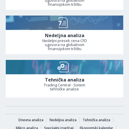
ugovora na globalnom
finansijskom tržištu
Nedeljna analiza
Nedeljni presek cena CFD
ugovora na globalnom
finansijskom tržištu
Tehnička analiza
Trading Central - Sistem
tehničke analize
Dnevna analiza
Nedeljna analiza
Tehnička analiza
Mikro analiza
Specijalni izveštaji
Ekonomski kalendar