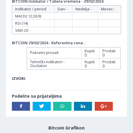
BITCOIN Indikator / Tabela vremena - 29/02/2024
Indikator / period
Dan -
Nedelja -
Mesec -
MACD( 12;26;9)
RSI (14)
SMA 20
BITCOIN 29/02/2024 - Referentna cena :
Kupiti
Prodati
Pokretni prosek
()
()
Tehnički indikatori -
Kupiti
Prodati
Oscilatori
()
()
IZVORI:
Podelite sa prijateljima
Bitcoin Grafikon