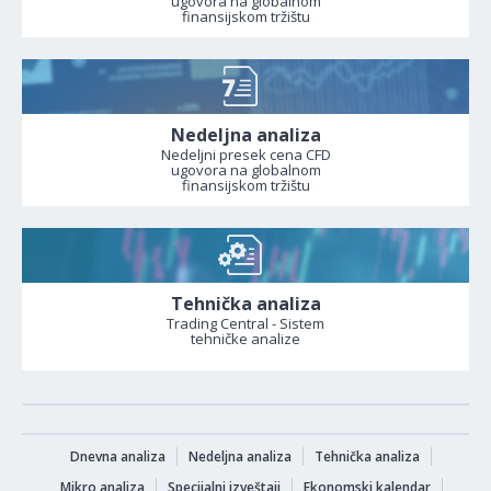
ugovora na globalnom
finansijskom tržištu
Nedeljna analiza
Nedeljni presek cena CFD
ugovora na globalnom
finansijskom tržištu
Tehnička analiza
Trading Central - Sistem
tehničke analize
Dnevna analiza
Nedeljna analiza
Tehnička analiza
Mikro analiza
Specijalni izveštaji
Ekonomski kalendar