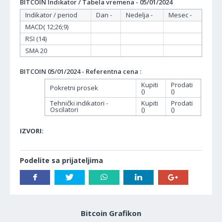
BITCOIN Indikator / Tabela vremena - 05/01/2024
Indikator / period
Dan -
Nedelja -
Mesec -
MACD( 12;26;9)
RSI (14)
SMA 20
BITCOIN 05/01/2024 - Referentna cena :
Kupiti
Prodati
Pokretni prosek
()
()
Tehnički indikatori -
Kupiti
Prodati
Oscilatori
()
()
IZVORI:
Podelite sa prijateljima
Bitcoin Grafikon