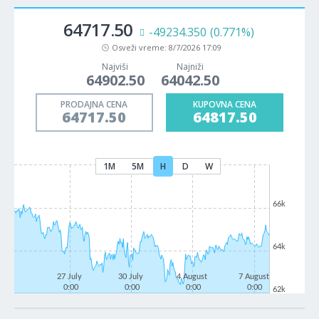
64717.50
-49234.350
(0.771%)
Osveži vreme:
8/7/2026 17:09
Najviši
Najniži
64902.50
64042.50
PRODAJNA CENA
KUPOVNA CENA
64717.50
64817.50
1M
5M
H
D
W
66k
64k
27 July
30 July
4 August
7 August
0:00
0:00
0:00
0:00
62k