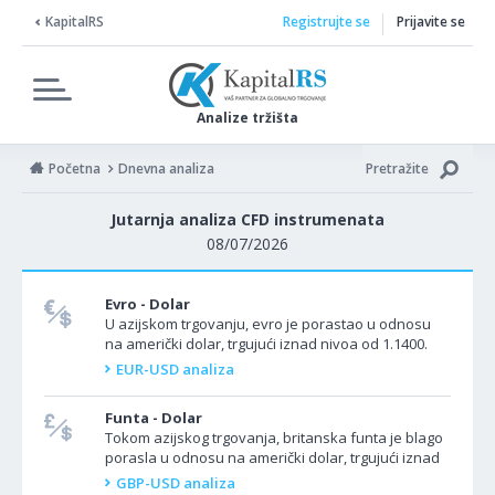
KapitalRS
Registrujte se
Prijavite se
Analize tržišta
Početna
Dnevna analiza
Pretražite
Jutarnja analiza CFD instrumenata
08/07/2026
Evro - Dolar
U azijskom trgovanju, evro je porastao u odnosu
na američki dolar, trgujući iznad nivoa od 1.1400.
EUR/USD je porastao u azijskoj sesiji, nakon što...
EUR-USD analiza
Funta - Dolar
Tokom azijskog trgovanja, britanska funta je blago
porasla u odnosu na američki dolar, trgujući iznad
nivoa od 1.3300. GBP/USD se blago pomerio...
GBP-USD analiza