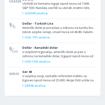
USA500 se trenutno trguje ispod nivoa od 7.600.
S&P 500 i Nasdaq završili su utorak znatno niže,
pod pritiskom gubitaka kod Micron Technology i
USA500 analiza
drugih...
Dollar - Turkish Lira
Američki dolar je porastao u odnosu na tursku liru
tokom azijske sesije, iznad nivoa od 46.80. Valutni
par USD/TRY nastavio je da raste u azijskoj sesiji i...
USD-TRY analiza
Dollar - Kanadski dolar
U azijskom trgovanju, američki dolar je pao u
odnosu na kanadski dolar, trgujući ispod nivoa od
1.4200. USD/CAD se snažno povukao u azijskoj
USD-CAD analiza
sesiji nakon...
Ger 40
U azijskoj sesiji, nemački referentni indeks se
trgovao ispod nivoa od 25.600. Akcije DAX-a bile su
u padu nakon zatvaranja u utorak, jer su gubici u...
GER40 analiza