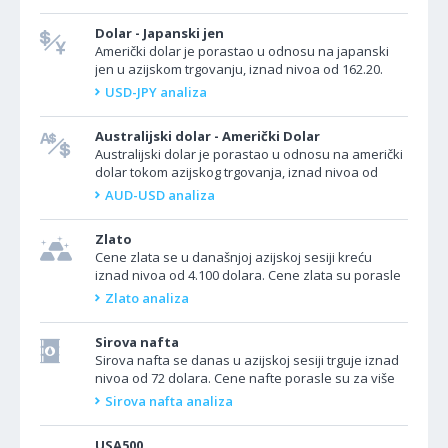
Dolar - Japanski jen
Američki dolar je porastao u odnosu na japanski
jen u azijskom trgovanju, iznad nivoa od 162.20.
USD/JPY je porastao u azijskoj sesiji na najviše...
USD-JPY analiza
Australijski dolar - Američki Dolar
Australijski dolar je porastao u odnosu na američki
dolar tokom azijskog trgovanja, iznad nivoa od
0.6900. AUD/USD je bio u porastu u azijskoj sesiji,
AUD-USD analiza
nakon...
Zlato
Cene zlata se u današnjoj azijskoj sesiji kreću
iznad nivoa od 4.100 dolara. Cene zlata su porasle
u azijskoj sesiji, ali su u sredu bile volatilne,...
Zlato analiza
Sirova nafta
Sirova nafta se danas u azijskoj sesiji trguje iznad
nivoa od 72 dolara. Cene nafte porasle su za više
od 2% u sredu nakon što je američka...
Sirova nafta analiza
USA500