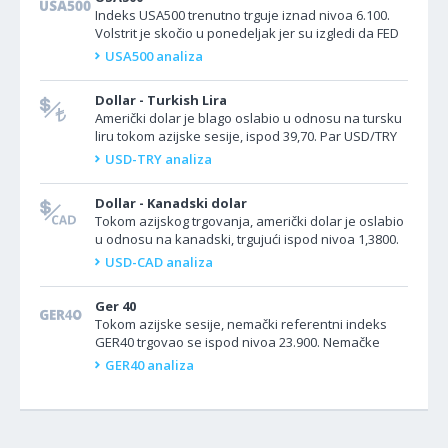
Indeks USA500 trenutno trguje iznad nivoa 6.100.
Volstrit je skočio u ponedeljak jer su izgledi da FED
može smanjiti kamatne stope već u julu
USA500 analiza
prevagnuli...
Dollar - Turkish Lira
Američki dolar je blago oslabio u odnosu na tursku
liru tokom azijske sesije, ispod 39,70. Par USD/TRY
je bio blago niži jer je dolar oslabio u odnosu na...
USD-TRY analiza
Dollar - Kanadski dolar
Tokom azijskog trgovanja, američki dolar je oslabio
u odnosu na kanadski, trgujući ispod nivoa 1,3800.
Par USD/CAD se kretao u negativnom teritorijumu
USD-CAD analiza
jer...
Ger 40
Tokom azijske sesije, nemački referentni indeks
GER40 trgovao se ispod nivoa 23.900. Nemačke
akcije su pale nakon zatvaranja u ponedeljak, jer
GER40 analiza
su dobici u...