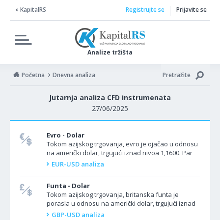
KapitalRS
Registrujte se
Prijavite se
Analize tržišta
Početna
Dnevna analiza
Pretražite
Jutarnja analiza CFD instrumenata
27/06/2025
Evro - Dolar
Tokom azijskog trgovanja, evro je ojačao u odnosu
na američki dolar, trgujući iznad nivoa 1,1600. Par
EUR/USD dostigao je najviši nivo u gotovo...
EUR-USD analiza
Funta - Dolar
Tokom azijskog trgovanja, britanska funta je
porasla u odnosu na američki dolar, trgujući iznad
nivoa 1,3500. Par GBP/USD dostigao je najviši nivo...
GBP-USD analiza