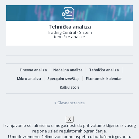
Tehnička analiza
Trading Central - Sistem
tehničke analize
Dnevna analiza
Nedeljna analiza
Tehnička analiza
Mikro analiza
Specijalni izveštaji
Ekonomski kalendar
Kalkulatori
Glavna stranica
Izvinjavamo se, ali nismo u mogućnosti da prihvatamo klijente iz vašeg
regiona usled regulatornih ograničenja.
U međuvremenu, želimo vam puno uspeha u budućem trgovanju.