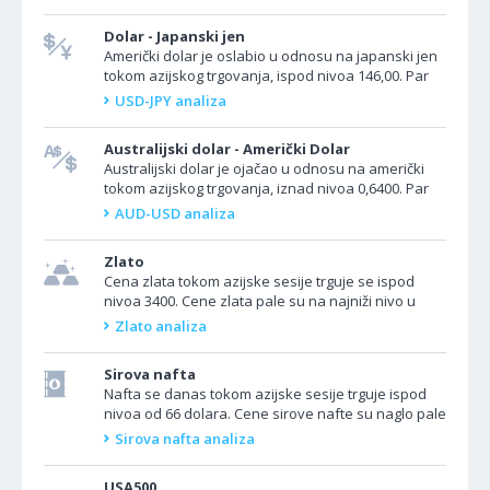
Dolar - Japanski jen
Američki dolar je oslabio u odnosu na japanski jen
tokom azijskog trgovanja, ispod nivoa 146,00. Par
USD/JPY je naglo pao nakon što je dan ranije...
USD-JPY analiza
Australijski dolar - Američki Dolar
Australijski dolar je ojačao u odnosu na američki
tokom azijskog trgovanja, iznad nivoa 0,6400. Par
AUD/USD je ojačao drugi dan zaredom nakon što...
AUD-USD analiza
Zlato
Cena zlata tokom azijske sesije trguje se ispod
nivoa 3400. Cene zlata pale su na najniži nivo u
skoro dve nedelje u utorak, jer je povećan apetit
Zlato analiza
za...
Sirova nafta
Nafta se danas tokom azijske sesije trguje ispod
nivoa od 66 dolara. Cene sirove nafte su naglo pale
na najniži nivo u više od deset dana nakon...
Sirova nafta analiza
USA500