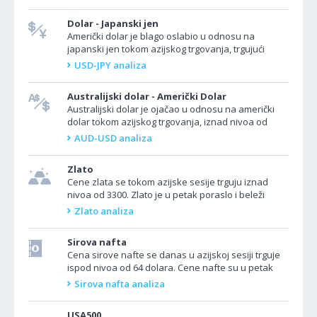
Dolar - Japanski jen
Američki dolar je blago oslabio u odnosu na
japanski jen tokom azijskog trgovanja, trgujući
ispod nivoa od 144,00. Par USD/JPY se povukao
USD-JPY analiza
usled povećane...
Australijski dolar - Američki Dolar
Australijski dolar je ojačao u odnosu na američki
dolar tokom azijskog trgovanja, iznad nivoa od
0,6400. Par AUD/USD je porastao u azijskoj sesiji
AUD-USD analiza
nakon...
Zlato
Cene zlata se tokom azijske sesije trguju iznad
nivoa od 3300. Zlato je u petak poraslo i beleži
nedeljni rast, jer je serija slabih ekonomskih
Zlato analiza
podataka iz...
Sirova nafta
Cena sirove nafte se danas u azijskoj sesiji trguje
ispod nivoa od 64 dolara. Cene nafte su u petak
pale, ali su na putu da zabeleže prvi nedeljni rast u
Sirova nafta analiza
tri...
USA500