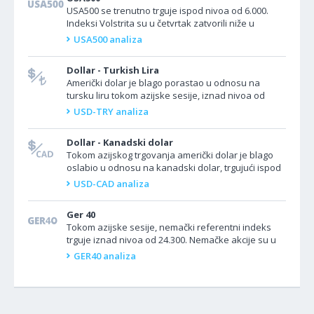
USA500 se trenutno trguje ispod nivoa od 6.000.
Indeksi Volstrita su u četvrtak zatvorili niže u
nestabilnoj trgovini, jer je pad akcija Tesle
USA500 analiza
neutralisao...
Dollar - Turkish Lira
Američki dolar je blago porastao u odnosu na
tursku liru tokom azijske sesije, iznad nivoa od
39,30. Par USD/TRY se malo promenio jer u Turskoj
USD-TRY analiza
raste...
Dollar - Kanadski dolar
Tokom azijskog trgovanja američki dolar je blago
oslabio u odnosu na kanadski dolar, trgujući ispod
nivoa od 1,3700. Par USD/CAD se povukao i ostao
USD-CAD analiza
blizu...
Ger 40
Tokom azijske sesije, nemački referentni indeks
trguje iznad nivoa od 24.300. Nemačke akcije su u
četvrtak porasle na zatvaranju tržišta, a GER...
GER40 analiza