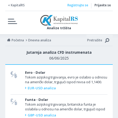
KapitalRS
Registrujte se
Prijavite se
Analize tržišta
Početna
Dnevna analiza
Pretražite
Jutarnja analiza CFD instrumenata
06/06/2025
Evro - Dolar
Tokom azijskog trgovanja, evro je oslabio u odnosu
na američki dolar, trgujući ispod nivoa od 1,1400.
EUR/USD je pao u azijskoj sesiji nakon što je...
EUR-USD analiza
Funta - Dolar
Tokom azijskog trgovanja, britanska funta je
oslabila u odnosu na američki dolar, trgujući ispod
nivoa od 1,3600. Par GBP/USD se povukao pred...
GBP-USD analiza