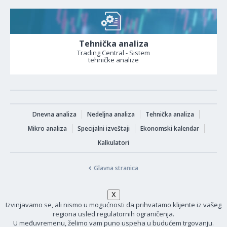
Tehnička analiza
Trading Central - Sistem
tehničke analize
Dnevna analiza
Nedeljna analiza
Tehnička analiza
Mikro analiza
Specijalni izveštaji
Ekonomski kalendar
Kalkulatori
Glavna stranica
Izvinjavamo se, ali nismo u mogućnosti da prihvatamo klijente iz vašeg
regiona usled regulatornih ograničenja.
U međuvremenu, želimo vam puno uspeha u budućem trgovanju.