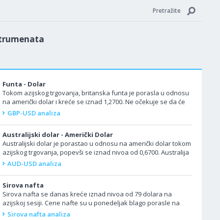
Pretražite
strumenata
Funta - Dolar
Tokom azijskog trgovanja, britanska funta je porasla u odnosu
na američki dolar i kreće se iznad 1,2700. Ne očekuje se da će
Velika Britanija danas...
GBP-USD analiza
Australijski dolar - Američki Dolar
Australijski dolar je porastao u odnosu na američki dolar tokom
azijskog trgovanja, popevši se iznad nivoa od 0,6700. Australija
danas neće objaviti...
AUD-USD analiza
Sirova nafta
Sirova nafta se danas kreće iznad nivoa od 79 dolara na
azijskoj sesiji. Cene nafte su u ponedeljak blago porasle na
azijskom trgovanju dok su trgovci...
Sirova nafta analiza