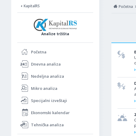
KapitalRS
Početna
Analize tržišta
Početna
d
Dnevna analiza
d
Nedeljna analiza
Mikro analiza
a
Specijalni izveštaji
Ekonomski kalendar
Tehnička analiza
p
p