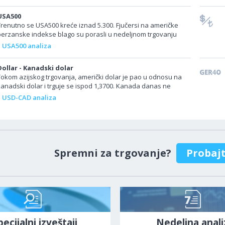
USA500
Trenutno se USA500 kreće iznad 5.300. Fjučersi na američke
berzanske indekse blago su porasli u nedeljnom trgovanju
nakon niza rekordnih maksimuma na...
USA500 analiza
Dollar - Kanadski dolar
Tokom azijskog trgovanja, američki dolar je pao u odnosu na
kanadski dolar i trguje se ispod 1,3700. Kanada danas ne
lanira da objavi podatke. Sjedinjene...
USD-CAD analiza
Spremni za trgovanje?
Probaj
pecijalni izveštaji
Nedeljna anali