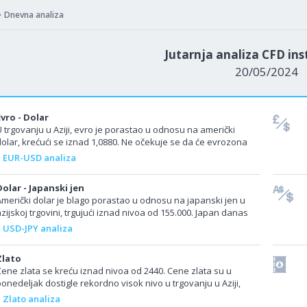
Dnevna analiza
Jutarnja analiza CFD in
20/05/2024
Evro - Dolar
U trgovanju u Aziji, evro je porastao u odnosu na američki
olar, krećući se iznad 1,0880. Ne očekuje se da će evrozona
anas objaviti neke...
EUR-USD analiza
Dolar - Japanski jen
Američki dolar je blago porastao u odnosu na japanski jen u
zijskoj trgovini, trgujući iznad nivoa od 155.000. Japan danas
nema važnih ekonomskih...
USD-JPY analiza
Zlato
Cene zlata se kreću iznad nivoa od 2440. Cene zlata su u
onedeljak dostigle rekordno visok nivo u trgovanju u Aziji,
odstaknute rastućim geopolitičkim...
Zlato analiza