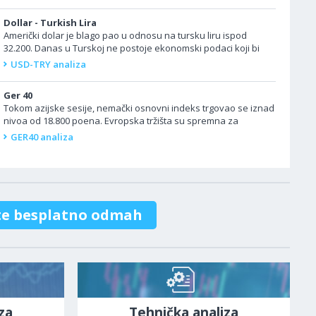
Dollar - Turkish Lira
Američki dolar je blago pao u odnosu na tursku liru ispod
32.200. Danas u Turskoj ne postoje ekonomski podaci koji bi
uticali na tržište. Ne očekuje...
USD-TRY analiza
Ger 40
Tokom azijske sesije, nemački osnovni indeks trgovao se iznad
nivoa od 18.800 poena. Evropska tržišta su spremna za
pozitivno otvaranje na početku...
GER40 analiza
te besplatno odmah
za
Tehnička analiza