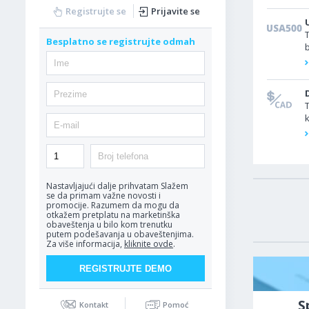
Registrujte se
Prijavite se
Besplatno se registrujte odmah
p
Nastavljajući dalje prihvatam
Slažem
se da primam važne novosti i
promocije. Razumem da mogu da
otkažem pretplatu na marketinška
obaveštenja u bilo kom trenutku
putem podešavanja u obaveštenjima.
Za više informacija,
kliknite ovde
.
S
Kontakt
Pomoć