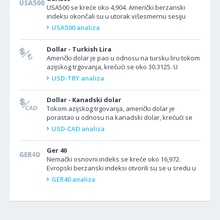
USA500 se kreće oko 4,904. Američki berzanski
indeksi okončali su u utorak višesmernu sesiju
trgovanja uoči odluke Federalnih rezervi o
USA500 analiza
kamatnim...
Dollar - Turkish Lira
Američki dolar je pao u odnosu na tursku liru tokom
azijskog trgovanja, krećući se oko 30.3125. U
Turskoj se ne planira izveštavanje o ekonomskim...
USD-TRY analiza
Dollar - Kanadski dolar
Tokom azijskog trgovanja, američki dolar je
porastao u odnosu na kanadski dolar, krećući se
oko 1.3418. Danas nema važnih podataka iz
USD-CAD analiza
Kanade. Federalne...
Ger 40
Nemački osnovni indeks se kreće oko 16,972.
Evropski berzanski indeksi otvorili su se u sredu u
različitim pravcima dok globalna tržišta čekaju...
GER40 analiza