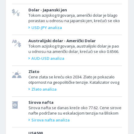
ekonomske...
Dolar - Japanski jen
Tokom azijskog trgovanja, američki dolar je blago
porastao u odnosu na japanski jen, krećući se oko
147.82. U Japanu nije bilo ekonomskih događaja koji
USD-JPY analiza
bi...
Australijski dolar - Američki Dolar
Tokom azijskog trgovanja, australijski dolar je pao
u odnosu na američki dolar, krećući se oko 0.6566.
Iz Australije danas nema važnih podataka.
AUD-USD analiza
Federalne...
Zlato
Cene zlata se kreću oko 2034. Zlato je pokazalo
otpornost na geopolitičke tenzije. Katalizator ovog
rasta bilo je obećanje američkog predsednika
Zlato analiza
Džoa...
Sirova nafta
Sirova nafta se danas kreće oko 77.62. Cene sirove
nafte podržane su eskalacijom tenzija na Bliskom
istoku. Američki predsednik Džo Bajden pomenuo
Sirova nafta analiza
je...
USA500