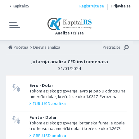
KapitalRS
Registrujte se
Prijavite se
Analize tržišta
Početna
Dnevna analiza
Pretražite
Jutarnja analiza CFD instrumenata
31/01/2024
Evro - Dolar
Tokom azijskog trgovanja, evro je pao u odnosu na
američki dolar, krećući se oko 1.0817. Evrozona
danas objavljuje podatke o BDP-u za 4. kvartal
EUR-USD analiza
2023....
Funta - Dolar
Tokom azijskog trgovanja, britanska funta je opala
u odnosu na američki dolar i kreće se oko 1.2673.
Danas Ujedinjeno Kraljevstvo nema važne
GBP-USD analiza